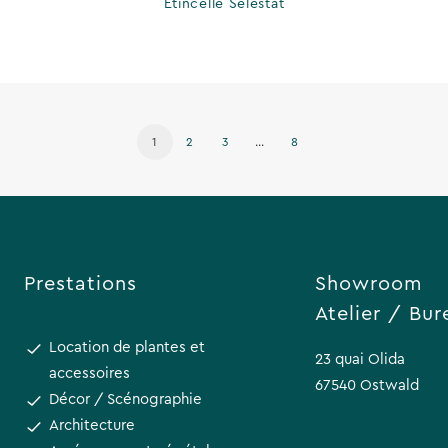
Etincelle Sélestat
1
2
3
…
8
Prestations
Showroom
Atelier / Bur
Location de plantes et
23 quai Olida
accessoires
67540 Ostwald
Décor / Scénographie
Architecture