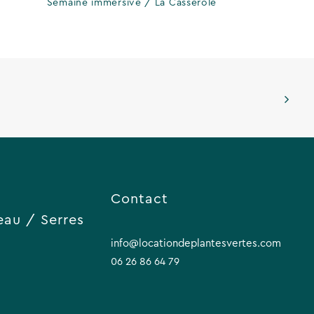
Semaine immersive / La Casserole
Contact
eau / Serres
info@locationdeplantesvertes.com
06 26 86 64 79